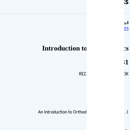
Textbooks
المقرر الدراسي
423 POS
Introduction to Orthodontics
431 PDS
RECOMMENDED TEXTBOOK
1.
An Introduction to Orthodontics, Third Edition