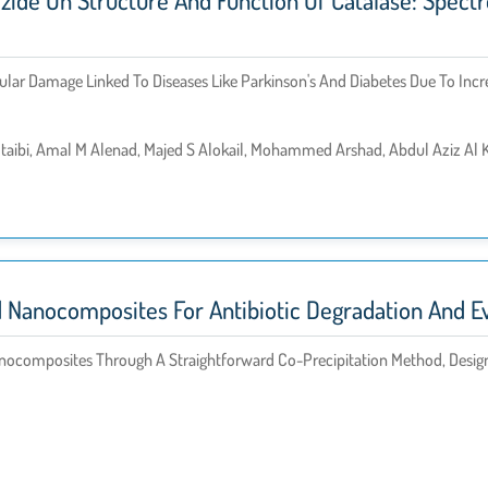
pizide On Structure And Function Of Catalase: Spe
llular Damage Linked To Diseases Like Parkinson's And Diabetes Due To Inc
otaibi, Amal M Alenad, Majed S Alokail, Mohammed Arshad, Abdul Aziz Al
Nanocomposites For Antibiotic Degradation And Ev
nocomposites Through A Straightforward Co-Precipitation Method, Design