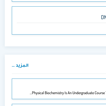
DN
المزيد ...
Physical Biochemistry Is An Undergraduate Course T