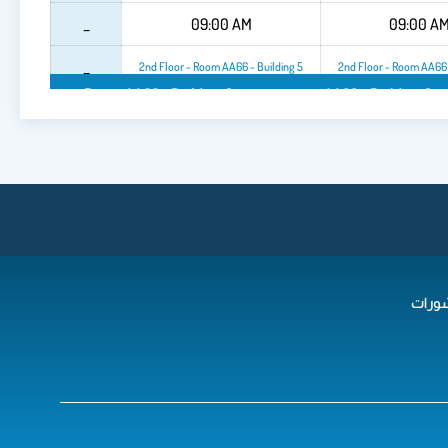
_
09:00 AM
09:00 A
_
2nd Floor - Room AA66 - Building 5
2nd Floor - Room AA66 
2nd Floor - Room AA66 - Building 5
2nd Floor - Room AA66 - Building 5
2nd Fl
ورات