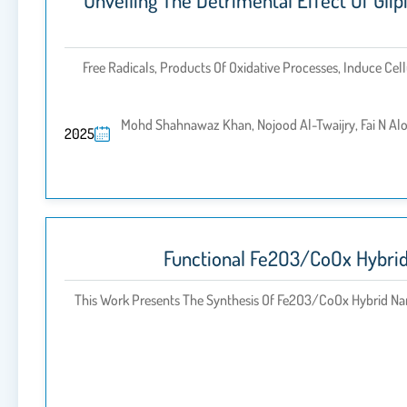
Unveiling The Detrimental Effect Of Gli
Free Radicals, Products Of Oxidative Processes, Induce Ce
Mohd Shahnawaz Khan, Nojood Al-Twaijry, Fai N Al
2025
Functional Fe2O3/CoOx Hybrid 
This Work Presents The Synthesis Of Fe2O3/CoOx Hybrid Na