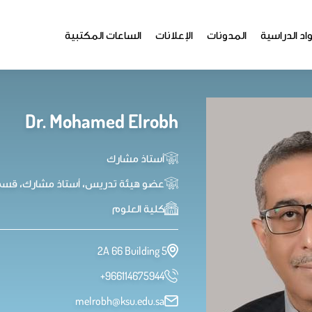
اد الدراسية
المدونات
الإعلانات
الساعات المكتبية
Dr. Mohamed Elrobh
أستاذ مشارك
عضو هيئة تدريس، أستاذ مشارك، قسم ا
كلية العلوم
2A 66 Building 5
+966114675944
melrobh@ksu.edu.sa