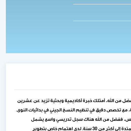
فضل من الله، أمتلك خبرة أكاديمية وبحثية تزيد عن عشرين
، مع تخصص دقيق في تنظيم النسخ الجيني في بدائيات النوى.
دريس، ففضل من الله هناك سجل تدريسي واسع يشمل
الكيمياء الحيوية، البيولوجيا الجزيئية، الوراثة، المعلوماتية الحيوية، والجينوم وغيرها الكثير من المقررات خلال مسيرة عملي الممتدة إلى أكثر من 30 سنة. لدي اهتمام خاص بتطوير