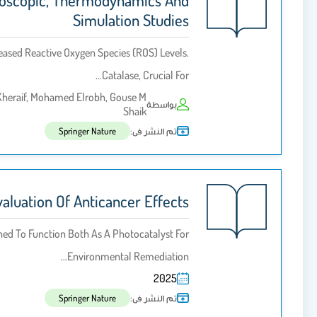
ctroscopic, Thermodynamics And
Simulation Studies
reased Reactive Oxygen Species (ROS) Levels.
Catalase, Crucial For…
 Kheraif, Mohamed Elrobh, Gouse M
بواسطة
Shaik
تم النشر فى:
Springer Nature
aluation Of Anticancer Effects
ed To Function Both As A Photocatalyst For
Environmental Remediation…
2025
تم النشر فى:
Springer Nature