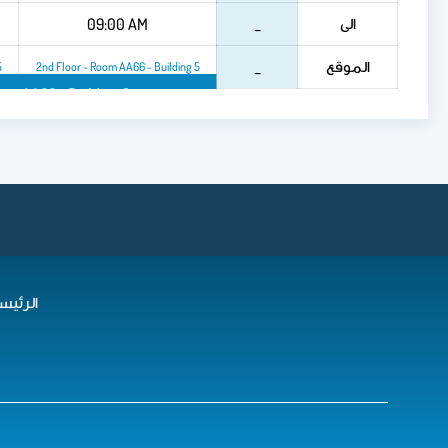
الى
09:00 AM
_
الموقع
_
5
2nd Floor - Room AA66 - Building 5
om AA66 - Building 5
الرئيس