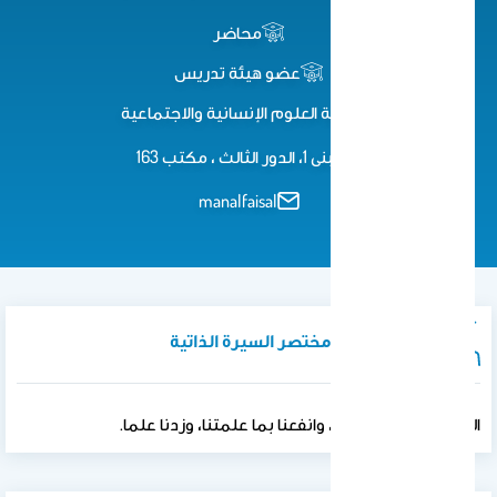
محاضر
عضو هيئة تدريس
كلية العلوم اﻹنسانية واﻻجتماعية
مبنى 1، الدور الثالث ، مكتب 163
manalfaisal
نبذة تعريفية / مختصر السيرة الذاتية
اللهم علمنا ما ينفعنا، وانفعنا بما علمتنا، وزدنا علما.