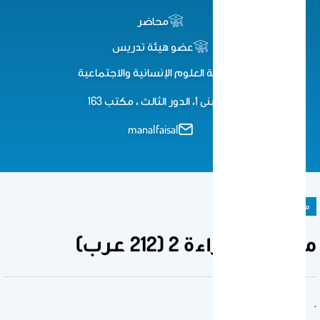
محاضر
عضو هيئة تدريس
كلية العلوم اﻹنسانية واﻻجتماعية
مبنى 1، الدور الثالث ، مكتب 163
manalfaisal
مادة دراسية
مهارات القراءة 2 (212 عرب)
.