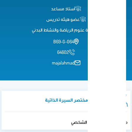
أستاذ مساعد
عضو هيئه تدريس
كلية علوم الرياضة والنشاط البدني
B69-G-064
64602
majalahmad
نبذة تعريفية / مختصر السيرة الذاتية
مرحبا بكم في الموقع الشخصي