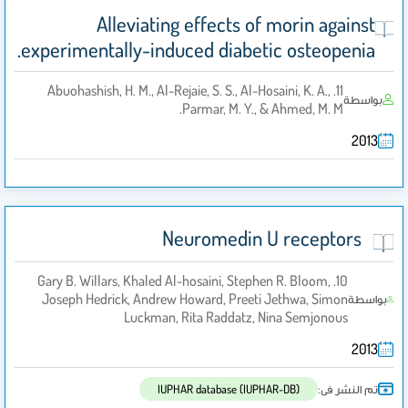
Alleviating effects of morin against
experimentally-induced diabetic osteopenia.
11. Abuohashish, H. M., Al-Rejaie, S. S., Al-Hosaini, K. A.,
بواسطة
Parmar, M. Y., & Ahmed, M. M.
2013
Neuromedin U receptors
10. Gary B. Willars, Khaled Al-hosaini, Stephen R. Bloom,
Joseph Hedrick, Andrew Howard, Preeti Jethwa, Simon
بواسطة
Luckman, Rita Raddatz, Nina Semjonous
2013
تم النشر فى:
IUPHAR database (IUPHAR-DB)