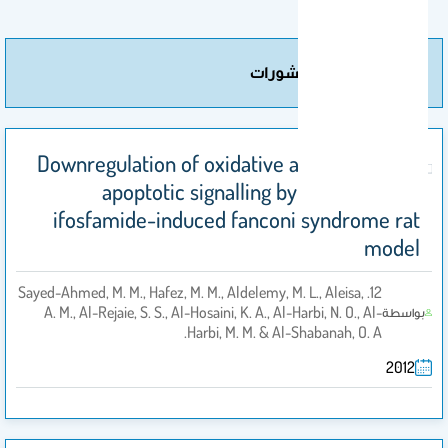
مزيد من المنشورات
Downregulation of oxidative and nitrosative
apoptotic signalling by L-carnitine in
ifosfamide-induced fanconi syndrome rat
model
12. Sayed-Ahmed, M. M., Hafez, M. M., Aldelemy, M. L., Aleisa,
A. M., Al-Rejaie, S. S., Al-Hosaini, K. A., Al-Harbi, N. O., Al-
بواسطة
Harbi, M. M. & Al-Shabanah, O. A.
2012