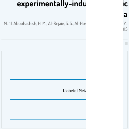
experimentally-induced diabetic
osteopenia.
M., 11. Abuohashish, H. M., Al-Rejaie, S. S., Al-Hosaini, K. A., Parmar, M. Y.,
& Ahmed, M. . 2013
رقم المجلد
6
مجلة/صحيفة
Diabetol Metabolism Syndrome
الصفحات
5(1)