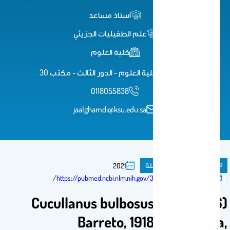
أستاذ مساعد
علم الطفيليات الجزيئي
كلية العلوم
مبنى 5 -كلية العلوم - الدور الثالث - مكتب 30
0118055838
jaalghamdi@ksu.edu.sa
المنشورات
مقال فى مجلة
2021
تم النشر فى:
https://pubmed.ncbi.nlm.nih.gov/33689816/
Cucullanus bulbosus (Lane, 1916)
Barreto, 1918 (Nematoda,