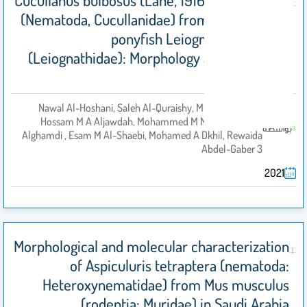
Cucullanus bulbosus (Lane, 1916) Barreto, 1918
(Nematoda, Cucullanidae) from the common
ponyfish Leiognathus equulus
(Leiognathidae): Morphology and molecular
study
Nawal Al-Hoshani, Saleh Al-Quraishy, Mutee Murshed,
Hossam M A Aljawdah, Mohammed M Mares, Jawahir
بواسطة
Alghamdi , Esam M Al-Shaebi, Mohamed A Dkhil, Rewaida
Abdel-Gaber 3
2021
Morphological and molecular characterization
of Aspiculuris tetraptera (nematoda:
Heteroxynematidae) from Mus musculus
(rodentia: Muridae) in Saudi Arabia