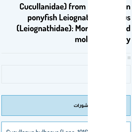
Cucullanidae) from the common
ponyfish Leiognathus equulus
(Leiognathidae): Morphology and
molecular study
مزيد من المنشورات