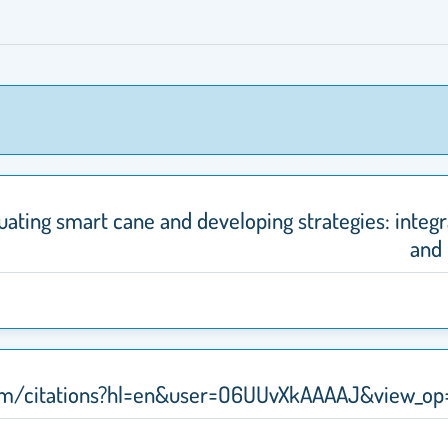
ting smart cane and developing strategies: integ
and 
.com/citations?hl=en&user=O6UUvXkAAAAJ&view_op