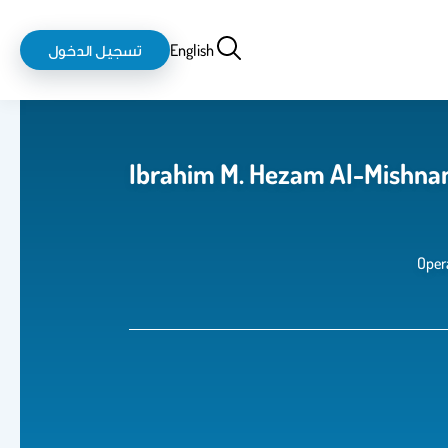
بحث
login-
English
تسجيل الدخول
logout
Opera