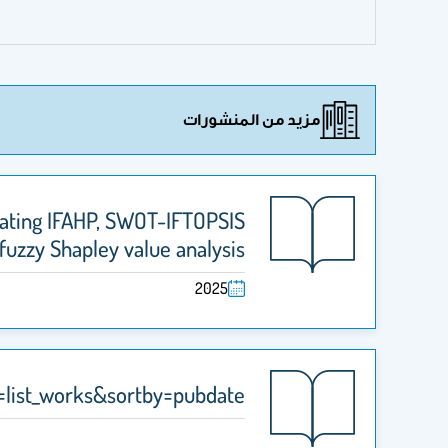
مزيد من المنشورات
rating IFAHP, SWOT-IFTOPSIS
fuzzy Shapley value analysis
2025
=list_works&sortby=pubdate