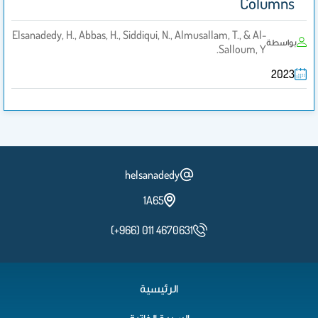
Columns
Elsanadedy, H., Abbas, H., Siddiqui, N., Almusallam, T., & Al-
بواسطة
Salloum, Y.
2023
helsanadedy
1A65
(+966) 011 4670631
الرئيسية