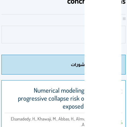
concrete columns
مزيد من المنشورات
Numerical modeling for assessing
progressive collapse risk of RC buildings
exposed to blast loads
Elsanadedy, H., Khawaji, M., Abbas, H., Almusallam, T., &
بواسطة
Al-Salloum, Y.