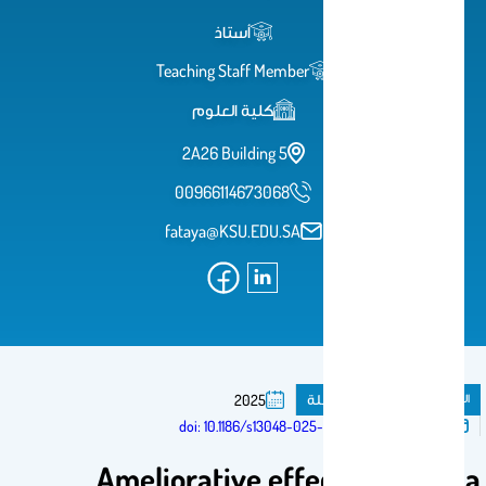
أستاذ
Teaching Staff Member
كلية العلوم
2A26 Building 5
00966114673068
fataya@KSU.EDU.SA
المنشورات
مقال فى مجلة
2025
تم النشر فى:
doi: 10.1186/s13048-025-01635-0
Ameliorative effect of Fagonia