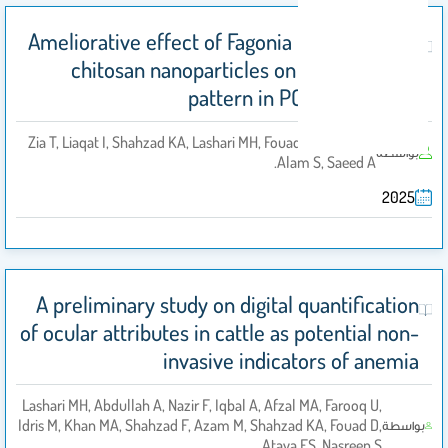
Ameliorative effect of Fagonia indica-coated
chitosan nanoparticles on the ovulatory
pattern in PCOS rat model
Zia T, Liaqat I, Shahzad KA, Lashari MH, Fouad D, Ataya FS,
بواسطة
Alam S, Saeed A.
2025
A preliminary study on digital quantification
of ocular attributes in cattle as potential non-
invasive indicators of anemia
Lashari MH, Abdullah A, Nazir F, Iqbal A, Afzal MA, Farooq U,
Idris M, Khan MA, Shahzad F, Azam M, Shahzad KA, Fouad D,
بواسطة
Ataya FS, Nasreen S.