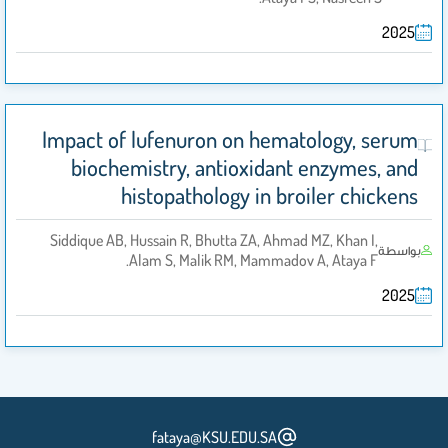
2025
Impact of lufenuron on hematology, serum
biochemistry, antioxidant enzymes, and
histopathology in broiler chickens
Siddique AB, Hussain R, Bhutta ZA, Ahmad MZ, Khan I,
بواسطة
Alam S, Malik RM, Mammadov A, Ataya F.
2025
fataya@KSU.EDU.SA