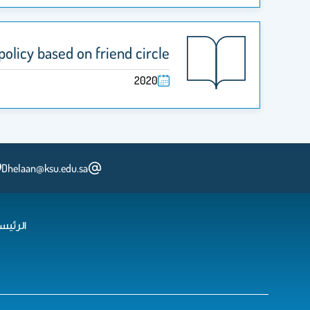
policy based on friend circle
2020
Dhelaan@ksu.edu.sa
الرئيس