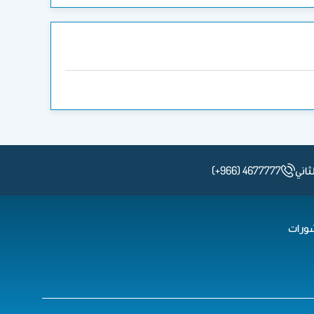
(+966) 4677777
ورات