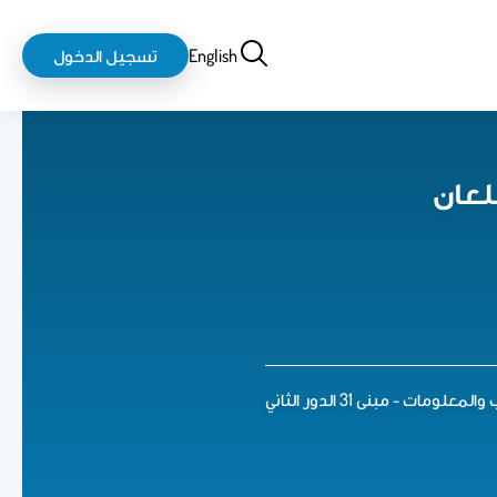
بحث
login-
English
تسجيل الدخول
logout
ضلعان
 - مبنى 31 الدور الثاني