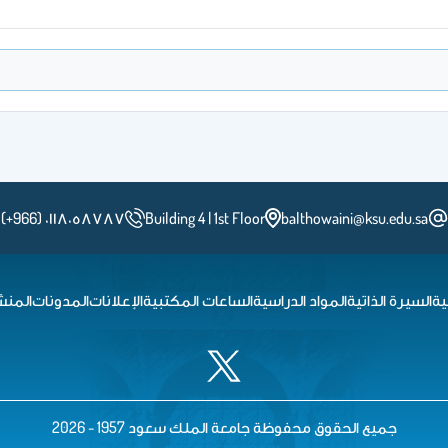
(+966) ٠١١٨٠٥٨٧٨٧
Building 4 | 1st Floor
balthowaini@ksu.edu.sa
ية
السيرة الذاتية
المواد الدراسية
الساعات المكتبية
الإعلانات
المدونات
المنش
جميع الحقوق محفوظة جامعة الملك سعود 1957 - 2026