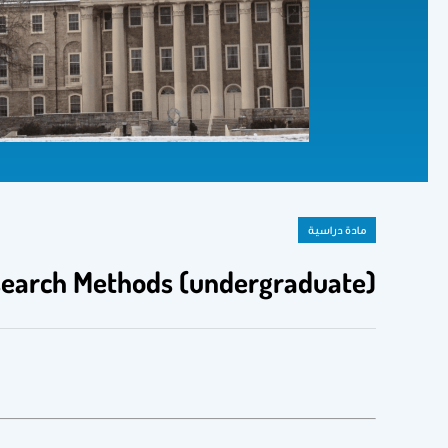
مادة دراسية
Research Methods (undergraduate) | مهارات البحث العلمي (بكال