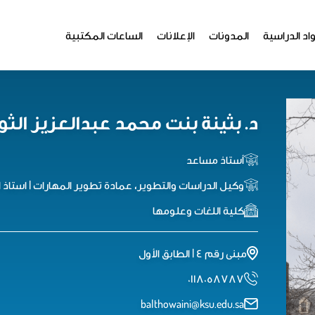
اد الدراسية
المدونات
الإعلانات
الساعات المكتبية
د. بثينة بنت محمد عبدالعزيز الثو
أستاذ مساعد
وكيل الدراسات والتطوير، عمادة تطوير المهارات | استاذ 
كلية اللغات وعلومها
مبنى رقم ٤ | الطابق الأول
٠١١٨٠٥٨٧٨٧
balthowaini@ksu.edu.sa