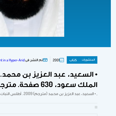
المنشورات
كتاب
تم النشر فى:
t in a Hyper-Arid…
2001
الملك سعود، 630 صفحة. مترجم إلى اللغة العربية عن كتاب:
, • السعيد، عبد العزيز بن محمد (مترجم) 2009 . أطلس النبات المصور ودليل تعريف النباتات. 340 صفحة. . 2001