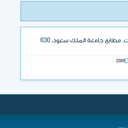
• السعيد، عبد العزيز بن محمد. (مترجم) 2001 . إدارة المراعي: الأسس والتطبيقات. مطابع جامعة الملك سعود، 630
2001