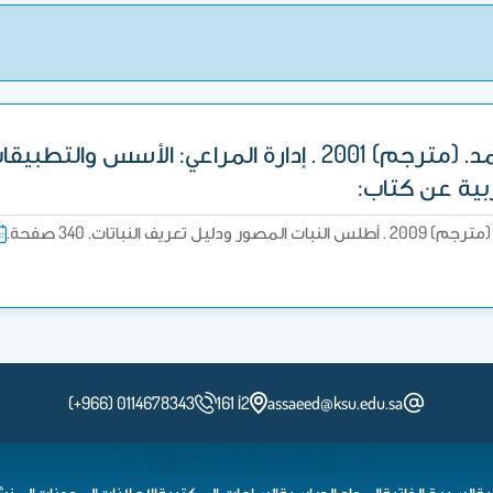
بية عن كتاب:
ريف النباتات. 340 صفحة.
assaeed@ksu.edu.sa
2أ 161
(+966) 0114678343