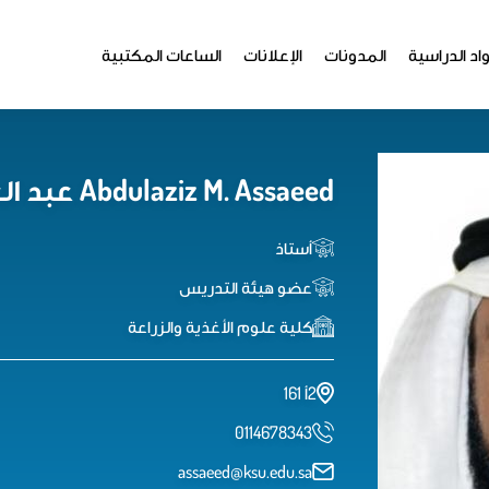
اد الدراسية
المدونات
الإعلانات
الساعات المكتبية
Abdulaziz M. Assaeed عبد العزيز بن محمد السعيد
أستاذ
عضو هيئة التدريس
كلية علوم الأغذية والزراعة
2أ 161
0114678343
assaeed@ksu.edu.sa