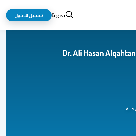
بحث
login-
English
تسجيل الدخول
logout
Al-Mu