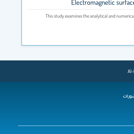
Electromagnetic surfac
This study examines the analytical and numeric
Al-
ورات