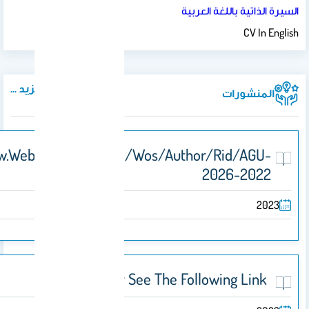
غة العربية
المزيد ...
Https://www.webofscience.com/wos/author/r
20
For Further See The Follow