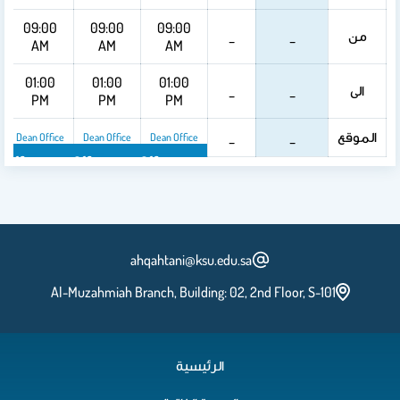
09:00
09:00
09:00
_
_
_
AM
AM
AM
01:00
01:00
01:00
_
_
_
PM
PM
PM
_
_
_
Dean Office
Dean Office
Dean Office
Dean Office
Dean Office
Dean Office
ahqahtani@ksu.edu.sa
Al-Muzahmiah Branch, Building: 02, 2nd Flo
الرئيسية