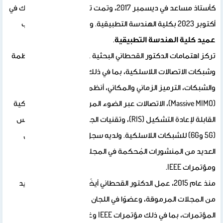
كأستاذ مساعد في ديسمبر 2017، وتمت ترقيته إلى أستاذ مشارك في
سة التطبيقية
.
دكتور القحطاني البحثية على مختلف جوانب أنظمة
اللاسلكية، بما في ذلك اتصالات البيانات
 الزماني والمكاني، أنظمة الهوائيات الضخمة
(Massive MIMO)، الاتصالات عبر الضوء المرئي (VLC)، الأسطح الذكية
القابلة لإعادة التشكيل (RIS)، وتقنيات الجيلين الخامس والسادس
لشبكات اللاسلكية. ولديه سجل علمي حافل يتضمن
العديد من المنشورات المُحكمة في المجلات المفهرسة (ISI)
ام 2015، عمل الدكتور القحطاني أيضًا كمُراجع علمي للعديد
قة، وعضوًا في اللجان الفنية للعديد من
ؤتمرات IEEE وغيرها.