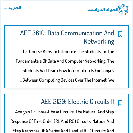
المزيد ...
اسية
AEE 3610: Data Communicat
Netw
This Course Aims To Introduce The Stude
Fundamentals Of Data And Computer Networ
Students Will Learn How Information Is
Between Computing Devices Over The Int
AEE 2120: Electric Cir
Analysis Of Three-Phase Circuits, The Natura
Response Of First Order (RL And RC) Circuits, N
Step Response Of A Series And Parallel RLC Ci