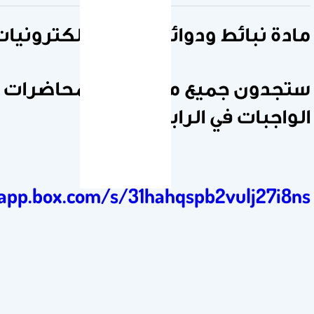
ائط ودوائر الميكروالكترونيات
 جميع ملخصات المحاضرات وحلول
 في الرابط التالي
https://app.box.com/s/31hahqspb2vul