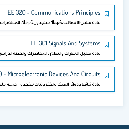
EE 320 - Communications Principles
مادة مبادئ الاتصالات،&nbsp;ستجدون&nbsp; المحاضرات في الرابط التالي للسلايدات القديمة Https://app.box.com/s…
EE 301 Signals And Systems
مادة تحليل الاشارات والنظم ، المحاضرات والخطة الدراسية في الرابط التالي 
0 - Microelectronic Devices And Circuits
مادة نبائط ودوائر الميكروالكترونيات ستجدون جميع ملخصات المحاض