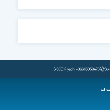
(+966) Riyadh :+966118050473
Buil
ورات