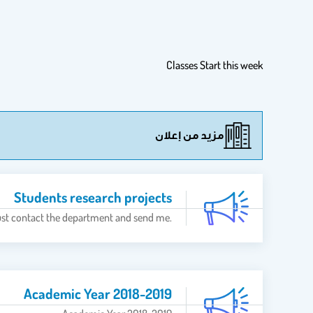
Classes Start this week
مزيد من إعلان
Students research projects
.Students with ideas for mathematical research projects must contact the department and send me…
Academic Year 2018-2019