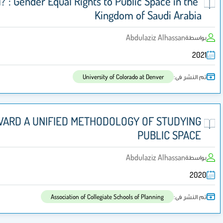
“Free for All?”: Gender Equal Rights to Publ
Kingdom o
Abd
University of Colorad
PUBLICNESS, TOWARD A UNIFIED METHODOLOGY
Abd
Association of Collegiate Schools 