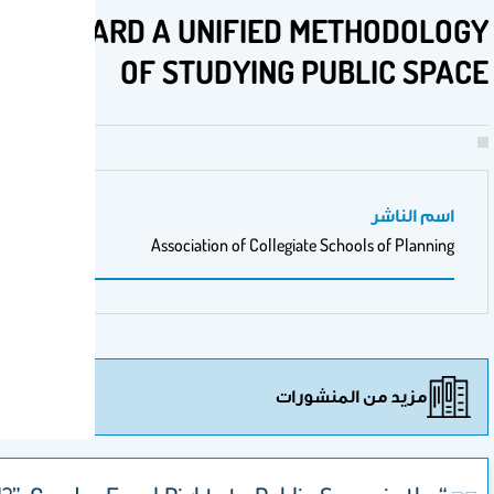
PUBLICNESS, TOWARD A UNIFIED
OF STUDYING 
Association of Collegi
رات