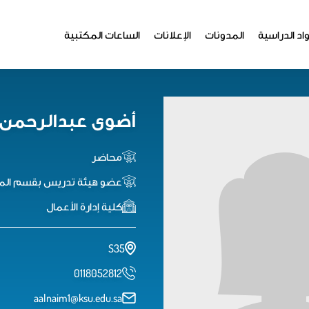
اد الدراسية
المدونات
الإعلانات
الساعات المكتبية
أضوى عبدالرحمن 
محاضر
عضو هيئة تدريس بقسم الم
كلية إدارة الأعمال
S35
0118052812
aalnaim1@ksu.edu.sa