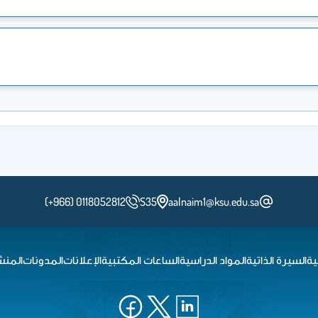
(+966) 0118052812
S35
aalnaim1@ksu.edu.sa
ية
السيرة الذاتية
المواد الدراسية
الساعات المكتبية
الإعلانات
المدونات
المنش