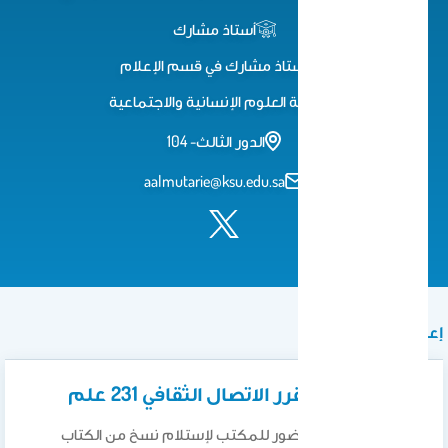
أستاذ مشارك
أستاذ مشارك في قسم الإعلام
كلية العلوم اﻹنسانية واﻻجتماعية
الدور الثالث- 104
aalmutarie@ksu.edu.sa
إعلان
اعلان خاص بمقرر الاتصال الثقافي 231 علم
أمل من الطالبات الحضور للمكتب لإستلام نسخ من الكتاب