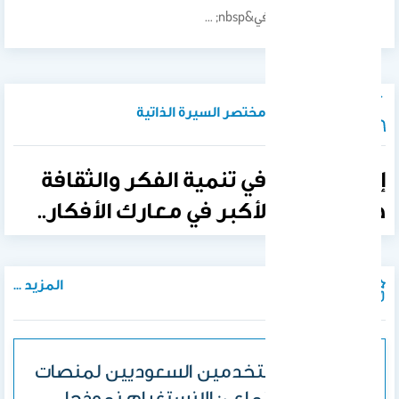
للمقرر الاتصال الثقافي&nbsp; …
نبذة تعريفية / مختصر السيرة الذاتية
إن الإستثمار في تنمية الفكر والثقافة
هي الحصانة الأكبر في معارك الأفكار..
المزيد ...
المنشورات
• تملك المستخدمين السعوديين لمنصات
التواصل الاجتماعي: الانستغرام نموذجا