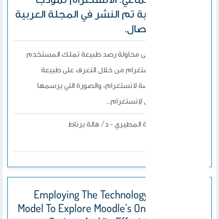
دراسة مسحية تم النشر في المجلة العربية
للإعلام و الاتصال.
تسعى هذه الدراسة الى محاولة رصد طبيعة تملك المستخدم
السعودي لمنصة أنستغرام من خلال
التعرف على طبيعة
استخدام عينة الدراسة لانستغرام، والصورة التي يرسمها
المستخدم السعودي لإنستغرام…
د/ الجوهرة المطيري - د/ هالة برناط
بواسطة
2024
Employing The Technology Acceptance
Model To Explore Moodle’s Online Learning