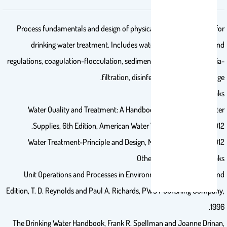
Process fundamentals and design of physical-chemical systems for
drinking water treatment. Includes water quality standards and
regulations, coagulation-flocculation, sedimentation, flotation, media-
filtration, disinfection, and ion exchange.
Recommended Books
Water Quality and Treatment: A Handbook of Community Water
Supplies, 6th Edition, American Water Works Association, 2012.
Water Treatment-Principle and Design, MWH, Third edition, 2012
Other Supplementary Books
Unit Operations and Processes in Environmental Engineering, 2nd
Edition, T. D. Reynolds and Paul A. Richards, PWS Publishing Company,
1996.
The Drinking Water Handbook, Frank R. Spellman and Joanne Drinan,