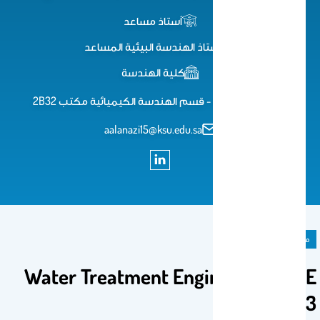
أستاذ مساعد
أستاذ الهندسة البيئية المساعد
كلية الهندسة
كلية الهندسة - قسم الهندسة الكيميائية مكتب 2B32
aalanazi15@ksu.edu.sa
مادة دراسية
Water Treatment Engineering-CHE
573