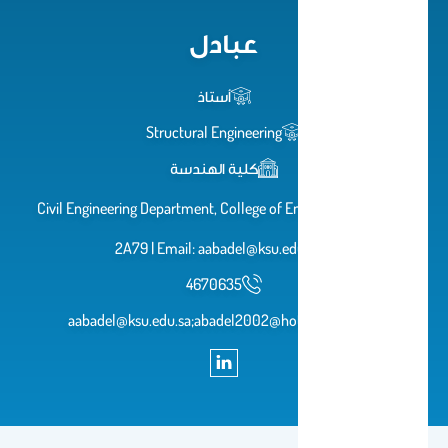
عبادل
أستاذ
Structural Engineering
كلية الهندسة
Civil Engineering Department, College of Engineering, 1A65/
2A79 | Email: aabadel@ksu.edu.sa
4670635
aabadel@ksu.edu.sa;abadel2002@hotmail.com