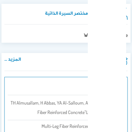
نبذة تعريفية / مختصر السيرة الذاتية
Welcome To My Website
المزيد ...
المنشورات
Patent
TH Almusallam, H Abbas, YA Al-Salloum, AA Abadel "Multi-Leg
Fiber Reinforced Concrete"US Patent 10,563,403
Multi-Leg Fiber Reinforced Concrete
بواسطة