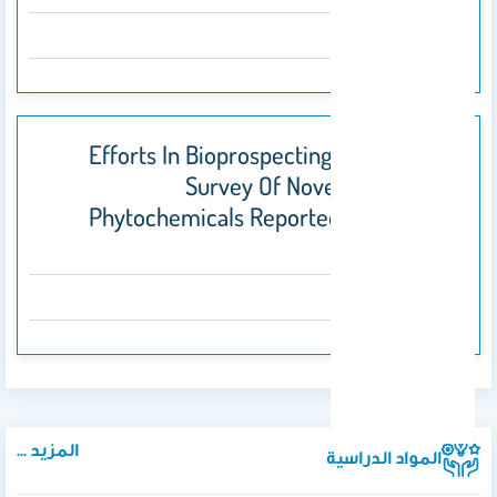
2025
Efforts In Bioprospecting Research: A
Survey Of Novel Anticancer
Phytochemicals Reported In The Last
Decade
2022
المزيد ...
المواد الدراسية