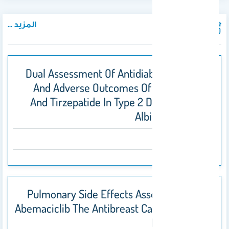
المزيد ...
المنشورات
Dual Assessment Of Antidiabetic Efficacy
And Adverse Outcomes Of Semaglutide
And Tirzepatide In Type 2 Diabetic Swiss
Albino Male Mice
2025
Pulmonary Side Effects Associated With
Abemaciclib The Antibreast Cancer Drug In
Female Mice