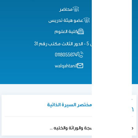
محاضر
عضو هيئة تدريس
كلية العلوم
مبنى 5 - الدور الثالث مكتب رقم 31
0118055674
walqahtani1
نبذة تعريفية / مختصر السيرة الذاتية
ماجستير في علم الأنسجة والوراثة والخليه ...