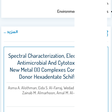
And Remediation
Environmental Pollution Analysis
المزيد ...
المنشورات
Spectral Characterization, Electrochemical,
Antimicrobial And Cytotoxic Studies On
New Metal (II) Complexes Containing N2O4
Donor Hexadentate Schiff Base Ligand
Asma A. Alothman, Eida S. Al-Farraj, Wedad A. Al-Onazi,
بواسطة
Zainab M. Almarhoon, Amal M. Al-Mohaimeed
2020