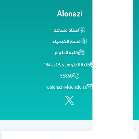
Alonazi
أستاذ مساعد
قسم الكيمياء
كلية العلوم
كلية العلوم , مكتب 184
55850
walonazi@ksu.edu.sa