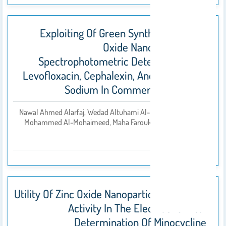
Exploiting Of Green Synthesized Metal
Oxide Nanoparticles For
Spectrophotometric Determination Of
Levofloxacin, Cephalexin, And Cefotaxime
Sodium In Commercial Products
Nawal Ahmed Alarfaj, Wedad Altuhami Al-Onazi, Amal
بواسطة
Mohammed Al-Mohaimeed, Maha Farouk El-Tohamy
2021
Utility Of Zinc Oxide Nanoparticles Catalytic
Activity In The Electrochemical
Determination Of Minocycline