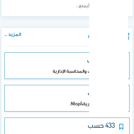
الإثنين 14/12/2015 (((يمنع…
المزيد ...
المواد الدراسية
202 حسب
مبادئ التكاليف والمحاسبة الإدارية
433 حسب
المحاسبة الإدارية&nbsp;
433 حسب