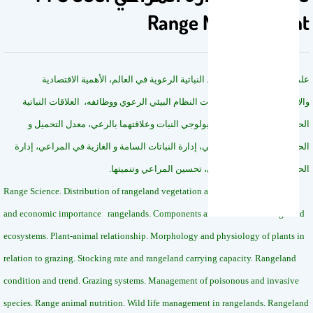
Range Management
علم المراعي، توزيع الأنماط النباتية الرعوية في العالم، الأهمية الاقتصادية
والاجتماعية للمراعي، مكونات النظام البيئي الرعوي ووظائفه، العلاقات النباتية
الحيوانية، مورفولوجي وفسيولوجي النبات وعلاقتهما بالرعي، معدل التحميل و
الحمولة الرعوية، نظم الرعي، إدارة النباتات السامة و الغازية في المراعي، إدارة
الحياة الفطرية في المراعي، تحسين المراعي وتنميتها.
Range Science. Distribution of rangeland vegetation around the world. Social
and economic importance rangelands. Components and functions of rangeland
ecosystems. Plant-animal relationship. Morphology and physiology of plants in
relation to grazing. Stocking rate and rangeland carrying capacity. Rangeland
condition and trend. Grazing systems. Management of poisonous and invasive
species. Range animal nutrition. Wild life management in rangelands. Rangeland