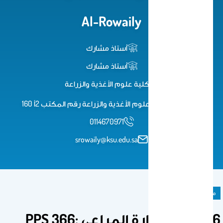
Al-Rowaily
أستاذ مشارك
أستاذ مشارك
كلية علوم الأغذية والزراعة
مبنى (2) كلية علوم الأغذية والزراعة رقم المكتب 2أ 160
0114670971
srowaily@ksu.edu.sa
مادة دراسية
366 نجت: إدارة المراعي PPS 366: