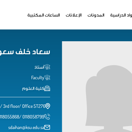
اد الدراسية
المدونات
الإعلانات
الساعات المكتبية
سعاد خلف سعود
أستاذ
Faculty
كلية العلوم
5/ 3rd floor/ Office 5T276
118055868/ 0118058799
sdaihan@ksu.edu.sa