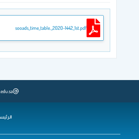
sooads_time_table._2020-1442_1st.pdf
.edu.sa
الرئيس