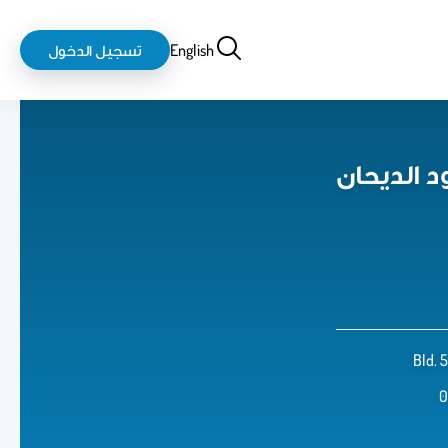
بحث
login-
English
تسجيل الدخول
logout
 الديحان
Bld. 
0