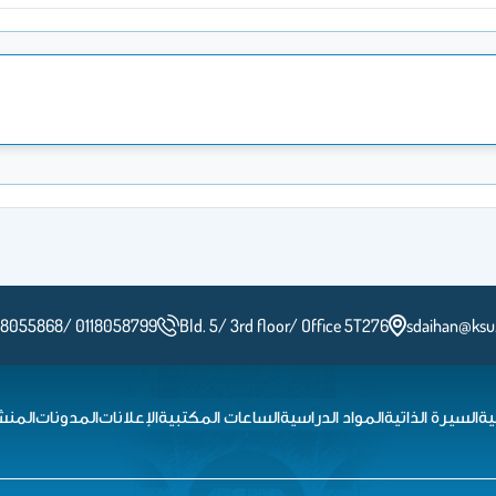
118055868/ 0118058799
Bld. 5/ 3rd floor/ Office 5T276
sdaihan@ksu
ية
السيرة الذاتية
المواد الدراسية
الساعات المكتبية
الإعلانات
المدونات
المنش