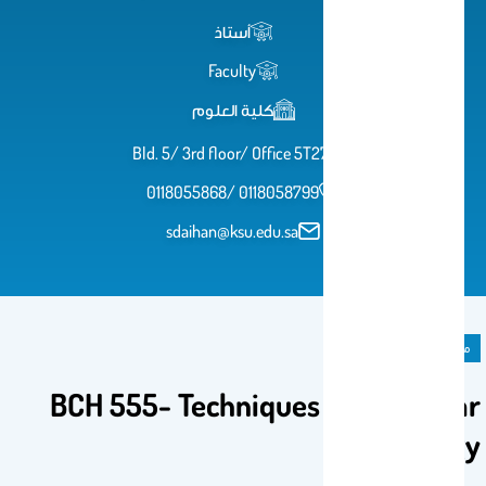
أستاذ
Faculty
كلية العلوم
Bld. 5/ 3rd floor/ Office 5T276
0118055868/ 0118058799
sdaihan@ksu.edu.sa
مادة دراسية
BCH 555- Techniques in Molecular
Biology