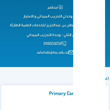
محاضر
رئيس وحدتي التدريب الميداني و الامتياز
كلية الأمير سلطان بن عبدالعزيز للخدمات الطبية الطارئة
الدور الثاني - وحدة التدريب الميداني
0118059258
salwhabi@ksu.edu.sa
إعلان
Primary Care Emergencies
…