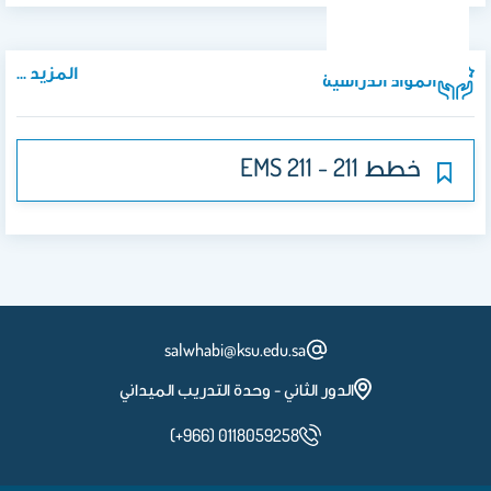
المزيد ...
المواد الدراسية
خطط 211 - EMS 211
salwhabi@ksu.edu.sa
الدور الثاني - وحدة التدريب الميداني
(+966) 0118059258