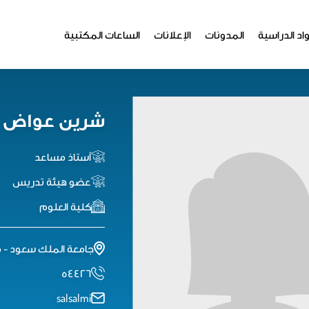
اد الدراسية
المدونات
الإعلانات
الساعات المكتبية
شرين عواض ا
أستاذ مساعد
عضو هيئة تدريس
كلية العلوم
جامعة الملك سعود - م
٥٤٤٢٦
salsalmi