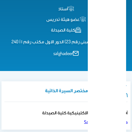
أستاذ
عضو هيئة تدريس
كلية الصيدلة
كلية الصيدلة (مبنى رقم 23) الدور الاول مكتب رقم ١ أ 240
salghadeer
نبذة تعريفية / مختصر السيرة الذاتية
أستاذ ، قسم الصيدلة الاكلينيكية كلية الصيدلة
Salghadeer@ksu.edu.sa