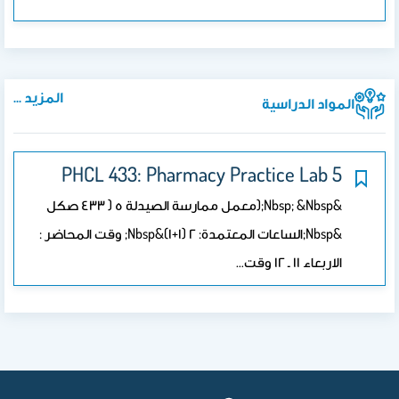
المزيد ...
المواد الدراسية
PHCL 433: Pharmacy Practice Lab 5
&nbsp; &nbsp;(معمل ممارسة الصيدلة ٥ ( ٤٣٣ صكل
&nbsp;الساعات المعتمدة: ٢ (١+١)&nbsp; وقت المحاضر :
الاربعاء ١١ ـ ١٢ وقت…