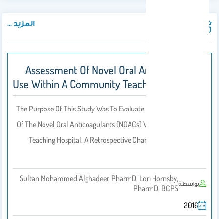
المزيد ...
المنشورات
Assessment Of Novel Oral Anticoagulant
Use Within A Community Teaching Hospital
The Purpose Of This Study Was To Evaluate The Appropriate Use
Of The Novel Oral Anticoagulants (NOACs) Within A Community
Teaching Hospital. A Retrospective Chart Review Of Patients
Prescribed…
Sultan Mohammed Alghadeer, PharmD, Lori Hornsby,
بواسطة
PharmD, BCPS
2016