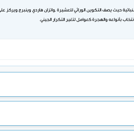
نباتية حيث يصف التكوين الوراثي للعشيرة ,واتزان هاردي وينبرج ويركز على 
خاب بأنواعه والهجرة كعوامل لتغير التكرار الجيني.