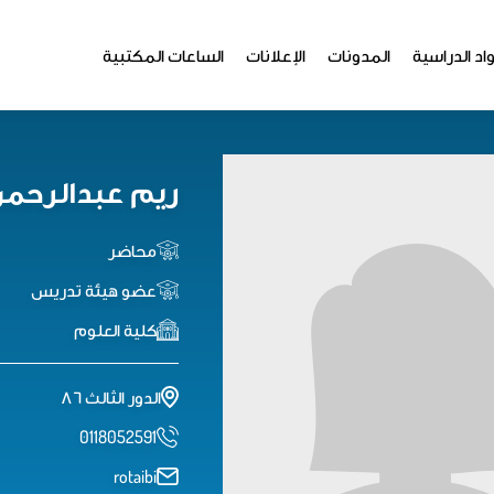
اد الدراسية
المدونات
الإعلانات
الساعات المكتبية
ريم عبدالرحمن
محاضر
عضو هيئة تدريس
كلية العلوم
الدور الثالث ٨٦
0118052591
rotaibi