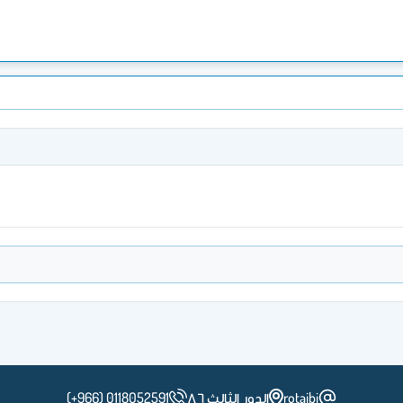
rotaibi
الدور الثالث ٨٦
(+966) 0118052591