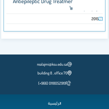
Antiepileptic Drug Treatment In Patients
With Epilepsy
2015
realajmi@ksu.edu.sa
building 8 , office 70
(+966) 0118052919
الرئيسية