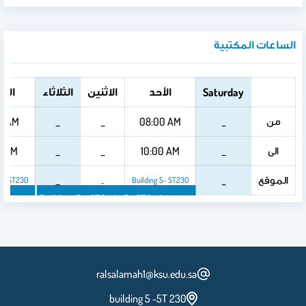
الساعات المكتبية
الأحد
الاثنين
الثلاثاء
الأر
Saturday
من
0 AM
_
_
08:00 AM
_
الى
0 AM
_
_
10:00 AM
_
الموقع
_
_
5-ST230
_
Building 5- ST230
0
Building 5 - ST230
Building 5- ST230
ralsalamah1@ksu.edu.sa
building 5 -5T 230