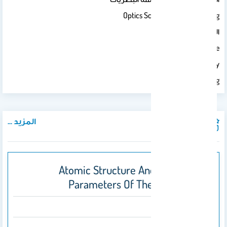
Optics Science And Engineering
الاهتمامات Interests :
Material Science
Optics Metrology
Imaging
المزيد ...
المنشورات
Atomic Structure And Transition
Parameters Of The C-Like Ion
2024