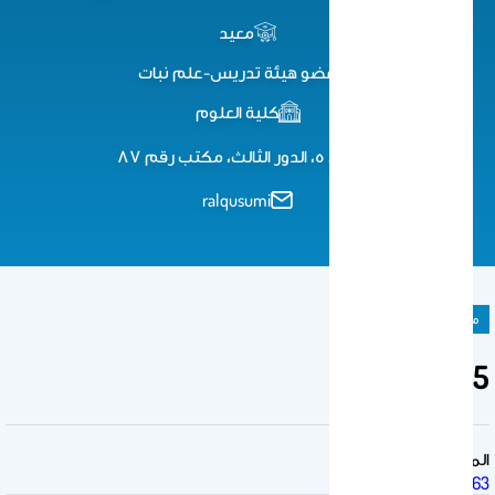
معيد
عضو هيئة تدريس-علم نبات
كلية العلوم
مبنى ٥، الدور الثالث، مكتب رقم ٨٧
ralqusumi
ملحق المادة الدراسية
Lab 5
المقرر الدراسي
MBI 463