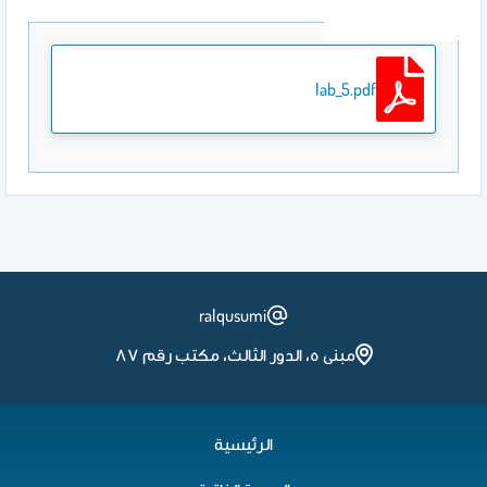
lab_5.pdf
ralqusumi
مبنى ٥، الدور الثالث، مكتب رقم ٨٧
الرئيسية