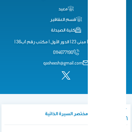
معيد
قسم العقاقير
كلية الصيدلة
كلية الصيدلة | مبنى 23 | الدور الأول | مكتب رقم 1ب36 |
0114677190
qasheesh@gmail.com
نبذة تعريفية / مختصر السيرة الذاتية