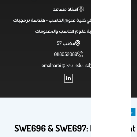
أستاذ مساعد
استاذ مساعد في كلية علوم الحاسب - هندسة برمجيات
كلية علوم الحاسب والمعلومات
مكتب 57
0118052089
omalharbi @ ksu . edu . sa
مادة دراسية
SWE696 & SWE697: Independent