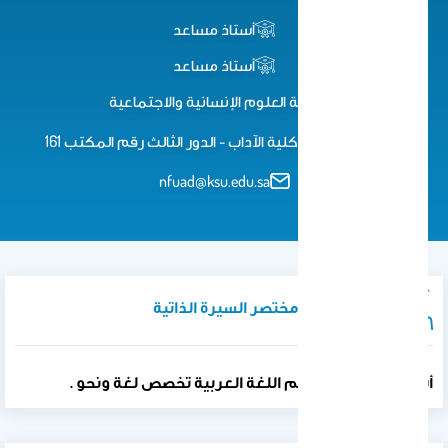
أستاذ مساعد
أستاذ مساعد
كلية العلوم اﻹنسانية واﻻجتماعية
الدرعية - مبنى كلية الآداب - الدور الثالث رقم المكتب 161
nfuad@ksu.edu.sa
نبذة تعريفية / مختصر السيرة الذاتية
أستاذ مساعد في قسم اللغة العربية تخصص لغة ونحو .