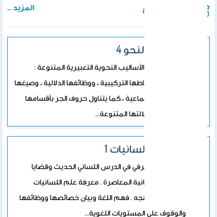
المزيد ...
المواد الدراسية
344 عرب النحو 4
يتناول المقرر الأساليب النحوية التعبيرية المتنوعة :
شروطها وأنماطها التركيبية ، ووظائفها الدلالية ، وصيغها
القياسية والسماعية ، كما يتناول حروف الجر بأقسامها
المختلفة ، ودلالتها المتنوعة…
372 عرب لسانيات 1
التأسيس المعرفي في الدرس اللساني الحديث وقضايا
الدراسات اللسانية المعاصرة . معرفة علم اللسانيات
وفروعه ومناهجه . فهم اللغة وبيان خصائصها ووظائفها
والوقوف على المستويات اللغوية…