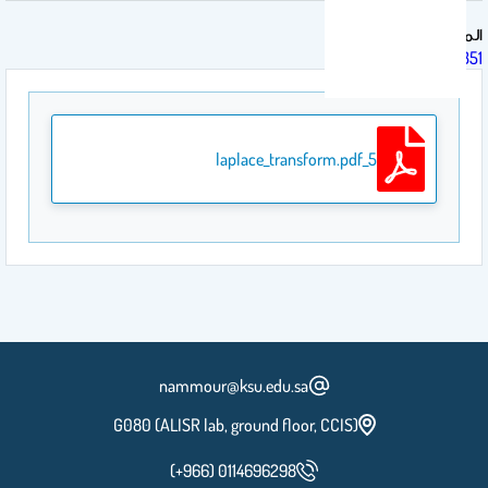
المقرر الدراسي
CEN351
5_laplace_transform.pdf
nammour@ksu.edu.sa
G080 (ALISR lab, ground floor, CCIS)
(+966) 0114696298