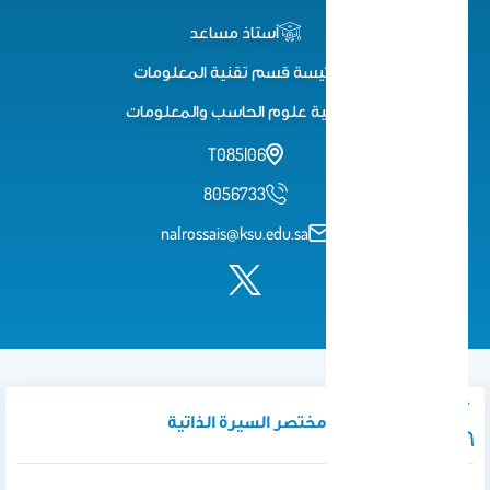
أستاذ مساعد
رئيسة قسم تقنية المعلومات
كلية علوم الحاسب والمعلومات
06|T085
8056733
nalrossais@ksu.edu.sa
نبذة تعريفية / مختصر السيرة الذاتية