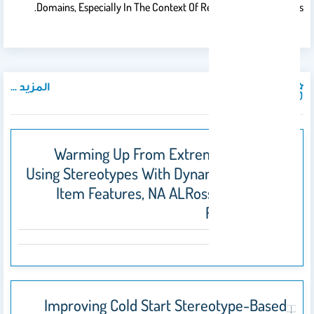
Domains, Especially In The Context Of Recommender Systems.
المزيد ...
المنشورات
Warming Up From Extreme Cold Start
Using Stereotypes With Dynamic User And
Item Features, NA ALRossais - KaRS@
RecSys, 2023
Improving Cold Start Stereotype-Based