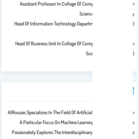
Assistant Professor In College Of Computer And Information
Science, King Saud University
Head Of Information Technology Department (Sep 2024 - Now)
Head Of Business Unit In College Of Computer And Information
Science (2022-Sep 2024)
مجالات الخبره
AlRossais Specializes In The Field Of Artificial Intelligence (AI), With
A Particular Focus On Machine Learning And Data Mining. She
Passionately Explores The Interdisciplinary Applications Of These