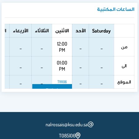
الساعات المكتبية
الأحد
الاثنين
الثلاثاء
الأربعاء
الخ
Saturday
12:00
من
_
_
_
_
PM
01:00
الى
_
_
_
_
PM
الموقع
_
_
_
_
06|T111
06|T111
nalrossais@ksu.edu.sa
06|T085