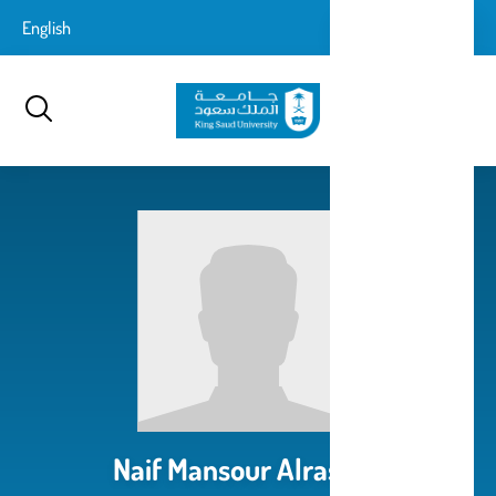
تجاوز
login-
English
تسجيل الدخول
إلى
بحث
logout
المحتوى
الرئيسي
Naif Mansour Alrashidi