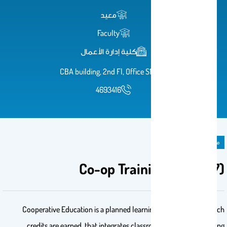
معيد
Faculty
كلية إدارة الأعمال
CBA building, 2nd Fl, Office S104
4693416
مادة دراسية
Co-op Training (MIS 477)
Cooperative Education is a planned learning experience, for which
credits are earned, that integrates classroom theory and learning