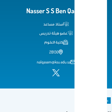
Nasser S S Ben Qasem
أستاذ مساعد
عضو هيئة تدريس
كلية العلوم
2B130
nalqasem@ksu.edu.sa
صفحة