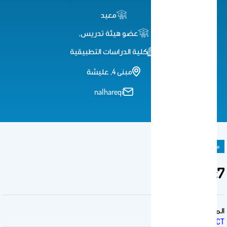
معيد
عضو هيئة تدريس,
كلية الدراسات التطبيقية
مبنى 4, عليشة
nalhareqi
ملحق المادة الدراسية
Lec7
المقرر الدراسي
1402CT