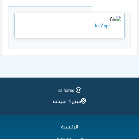
lec7.ppt
nalhareqi
مبنى 4, عليشة
الرئيسية