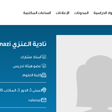
اد الدراسية
المدونات
الإعلانات
الساعات المكتبية
نادية العنزي Nadyah Alanazi
أستاذ مشارك
عضو هيئة تدريس
كلية العلوم
المبنى 5، الدور 3، المكتب 218
nalenazi