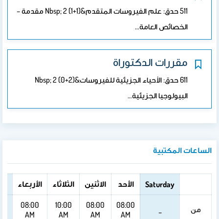
511 حدق: علم الفيروسات المتقدم&nbsp; 2 (1+1) مقدمة –
الخصائص العامة…
مقررات الدكتوراة
611 حدق: الأحياء الجزيئية للفيروسات&nbsp; 2 (0+2)
البيولوجيا الجزيئية…
الساعات المكتبية
الأحد
الاثنين
الثلاثاء
الأربعاء
ال
Saturday
08:00
10:00
08:00
08:00
من
_
AM
AM
AM
AM