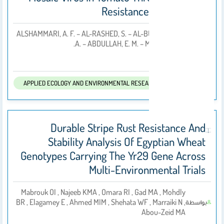
Resistance Mechanisms
ALSHAMMARI, A. F. – AL-RASHED, S. – AL-BULAYKHI, A.
بواسطة
A. – ABDULLAH, E. M. – MARRAIKI, N.
2026
تم النشر فى:
APPLIED ECOLOGY AND ENVIRONMENTAL RESEARCH
Durable Stripe Rust Resistance And
Stability Analysis Of Egyptian Wheat
Genotypes Carrying The Yr29 Gene Across
Multi-Environmental Trials
Mabrouk OI , Najeeb KMA , Omara RI , Gad MA , Mohdly
BR , Elagamey E , Ahmed MIM , Shehata WF , Marraiki N ,
بواسطة
Abou-Zeid MA