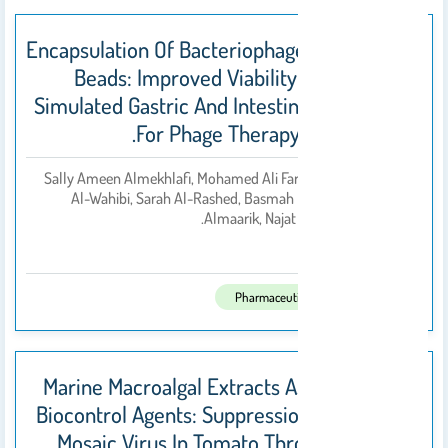
Encapsulation Of Bacteriophages In Alginate
Beads: Improved Viability Under Harsh
Simulated Gastric And Intestinal Conditions
For Phage Therapy Applications.
Sally Ameen Almekhlafi, Mohamed Ali Farrag , Mona S
Al-Wahibi, Sarah Al-Rashed, Basmah Mohammed
بواسطة
Almaarik, Najat A.Y. Marraiki.
2026
تم النشر فى:
Pharmaceuticals
Marine Macroalgal Extracts As Sustainable
Biocontrol Agents: Suppression Of Tobacco
Mosaic Virus In Tomato Through Induced