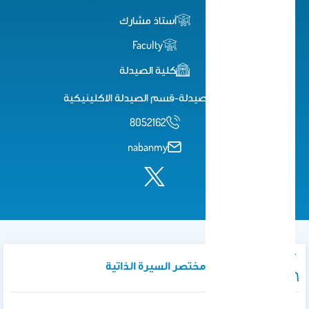
أستاذ مشارك
Faculty
كلية الصيدلة
كلية الصيدلة-قسم الصيدلة الاكلينيكية
8052162
nabanmy
نبذة تعريفية / مختصر السيرة الذاتية