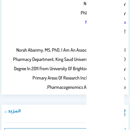
Norah Othman Abanmy
PhD In Clinical Pharmacy
Nabanmy@ksu.edu.sa
0118052162
Norah Abanmy, MS, PhD, I Am An Associate Professor, Clinical
Pharmacy Department, King Saud University. I Received My PhD
Degree In 2011 From University Of Brighton, United Kingdom. My
Primary Areas Of Research Include Patient Outcome,
Pharmacogenomics And Pharmacy Practice.
المزيد ...
المنشورات