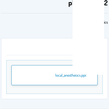
phl 322 LAB 2
Local Anesthetics
المرفقات
local_anesthetics.ppt