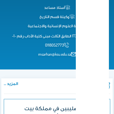
أستاذ مساعد
وكيلة قسم التاريخ
كلية العلوم اﻹنسانية واﻻجتماعية
مكتب رقم 1T36 الطابق الثالث مبنى كلية الآداب رقم -1-
0118052773
msarhan@ksu.edu.sa
المزيد ...
المنشورات
تنظيمات الصليبين في مملكة بيت