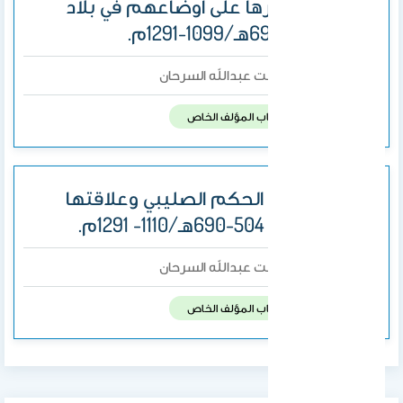
المقدس وآثرها على أوضاعهم في بلاد
الشام493-690هـ/1099-1291م.
د.موضي بنت عبدالله السرحان
بواسطة
تم النشر فى:
حساب المؤلف الخاص
بيروت تحت الحكم الصليبي وعلاقتها
بالمسلمين 504-690هـ/1110- 1291م.
د.موضي بنت عبدالله السرحان
بواسطة
تم النشر فى:
حساب المؤلف الخاص