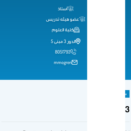
أستاذ
عضو هيئه تدريس
كلية العلوم
الدور 3 مبنى 5
8051793
mmogren
مادة دراسية
323 chem